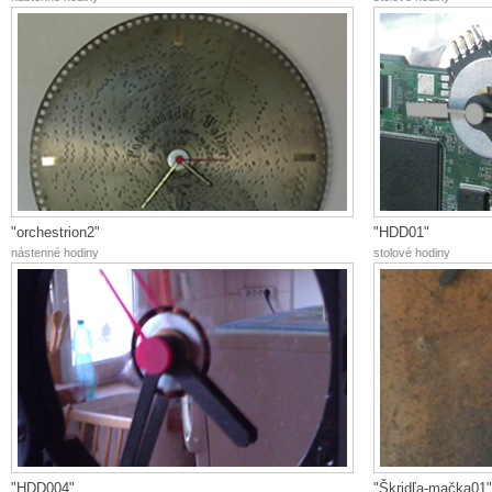
"orchestrion2"
"HDD01"
nástenné hodiny
stolové hodiny
"HDD004"
"Škridľa-mačka01"