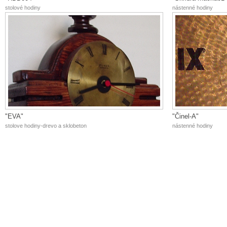
stolové hodiny
nástenné hodiny
"EVA"
"Činel-A"
stolove hodiny-drevo a sklobeton
nástenné hodiny