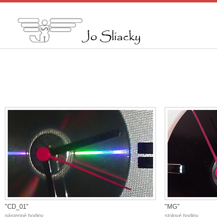
>
"CD_01"
"MG"
nástenné hodiny
stolové hodiny