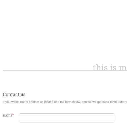
this is 
Contact us
If you would like to contact us please use the form below, and we will get back to you shortl
name
*