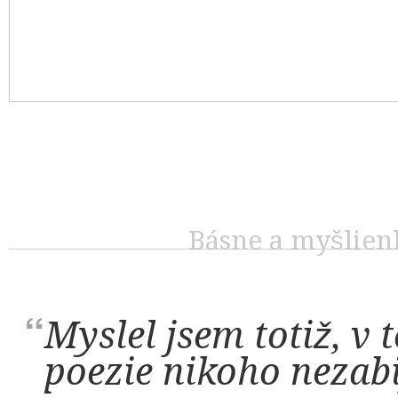
Básne a myšlien
Myslel jsem totiž, v 
poezie nikoho nezabij