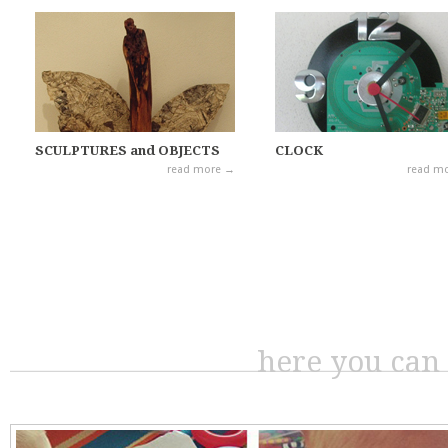
SCULPTURES and OBJECTS
CLOCK
read more →
read m
here you can 