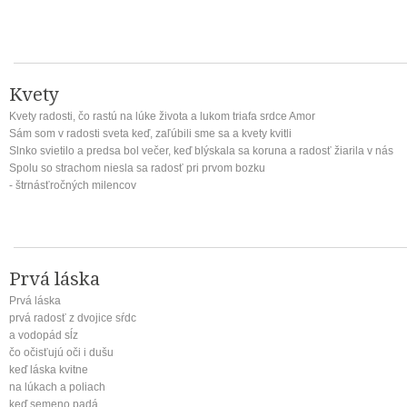
Kvety
Kvety radosti, čo rastú na lúke života a lukom triafa srdce Amor
Sám som v radosti sveta keď, zaľúbili sme sa a kvety kvitli
Slnko svietilo a predsa bol večer, keď blýskala sa koruna a radosť žiarila v nás
Spolu so strachom niesla sa radosť pri prvom bozku
- štrnásťročných milencov
Prvá láska
Prvá láska
prvá radosť z dvojice sŕdc
a vodopád sĺz
čo očisťujú oči i dušu
keď láska kvitne
na lúkach a poliach
keď semeno padá