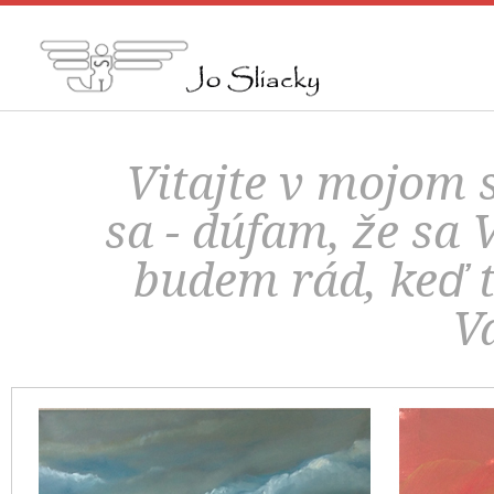
Vitajte v mojom 
sa - dúfam, že sa 
budem rád, keď t
V