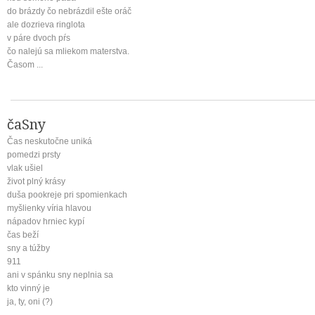
do brázdy čo nebrázdil ešte oráč
ale dozrieva ringlota
v páre dvoch pŕs
čo nalejú sa mliekom materstva.
Časom ...
čaSny
Čas neskutočne uniká
pomedzi prsty
vlak ušiel
život plný krásy
duša pookreje pri spomienkach
myšlienky víria hlavou
nápadov hrniec kypí
čas beží
sny a túžby
911
ani v spánku sny neplnia sa
kto vinný je
ja, ty, oni (?)