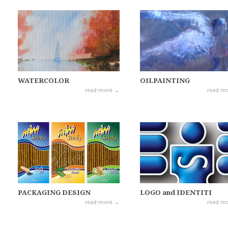
WATERCOLOR
OILPAINTING
read more →
read m
PACKAGING DESIGN
LOGO and IDENTITI
read more →
read m